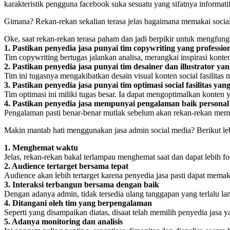
karakteristik pengguna facebook suka sesuatu yang sifatnya informat
Gimana? Rekan-rekan sekalian terasa jelas bagaimana memakai socia
Oke, saat rekan-rekan terasa paham dan jadi berpikir untuk mengfun
1. Pastikan penyedia jasa punyai tim copywriting yang professio
Tim copywriting bertugas jalankan analisa, merangkai inspirasi kont
2. Pastikan penyedia jasa punyai tim desainer dan illustrator y
Tim ini tugasnya mengakibatkan desain visual konten social fasilitas 
3. Pastikan penyedia jasa punyai tim optimasi social fasilitas yan
Tim optimasi ini miliki tugas besar. Ia dapat mengoptimalkan konten
4. Pastikan penyedia jasa mempunyai pengalaman baik person
Pengalaman pasti benar-benar mutlak sebelum akan rekan-rekan memil
Makin mantab hati menggunakan jasa admin social media? Berikut leb
1. Menghemat waktu
Jelas, rekan-rekan bakal terlampau menghemat saat dan dapat lebih f
2. Audience tertarget bersama tepat
Audience akan lebih tertarget karena penyedia jasa pasti dapat memakai 
3. Interaksi terbangun bersama dengan baik
Dengan adanya admin, tidak tersedia ulang tanggapan yang terlalu l
4. Ditangani oleh tim yang berpengalaman
Seperti yang disampaikan diatas, disaat telah memilih penyedia jasa y
5. Adanya monitoring dan analisis