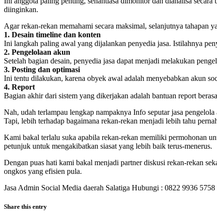
Ini anggota paling penting, senantiasa dimonitor dan dianalisa secara
diinginkan.
Agar rekan-rekan memahami secara maksimal, selanjutnya tahapan yan
1. Desain timeline dan konten
Ini langkah paling awal yang dijalankan penyedia jasa. Istilahnya p
2. Pengelolaan akun
Setelah bagian desain, penyedia jasa dapat menjadi melakukan pengel
3. Posting dan optimasi
Ini tentu dilakukan, karena obyek awal adalah menyebabkan akun soc
4. Report
Bagian akhir dari sistem yang dikerjakan adalah bantuan report berasa
Nah, udah terlampau lengkap nampaknya Info seputar jasa pengelola
Tapi, lebih terhadap bagaimana rekan-rekan menjadi lebih tahu pern
Kami bakal terlalu suka apabila rekan-rekan memiliki permohonan un
petunjuk untuk mengakibatkan siasat yang lebih baik terus-menerus.
Dengan puas hati kami bakal menjadi partner diskusi rekan-rekan se
ongkos yang efisien pula.
Jasa Admin Social Media daerah Salatiga Hubungi : 0822 9936 5758
Share this entry