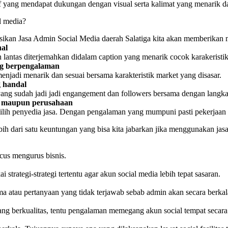
if yang mendapat dukungan dengan visual serta kalimat yang menarik d
l media?
gsikan Jasa Admin Social Media daerah Salatiga kita akan memberikan
nal
en lantas diterjemahkan didalam caption yang menarik cocok karakeristi
ang berpengalaman
menjadi menarik dan sesuai bersama karakteristik market yang disasar.
g handal
 yang sudah jadi jadi engangement dan followers bersama dengan langka
al maupun perusahaan
ih penyedia jasa. Dengan pengalaman yang mumpuni pasti pekerjaan ya
ih dari satu keuntungan yang bisa kita jabarkan jika menggunakan jasa
ocus mengurus bisnis.
strategi-strategi tertentu agar akun social media lebih tepat sasaran.
ama atau pertanyaan yang tidak terjawab sebab admin akan secara berk
ang berkualitas, tentu pengalaman memegang akun social tempat secara p