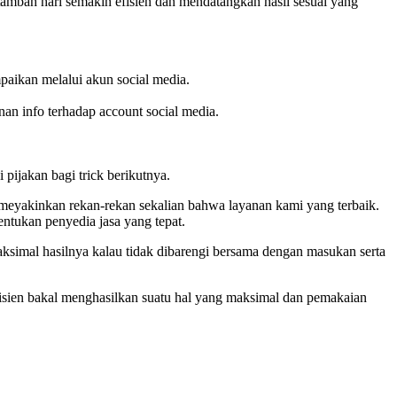
s tambah hari semakin efisien dan mendatangkan hasil sesuai yang
mpaikan melalui akun social media.
an info terhadap account social media.
 pijakan bagi trick berikutnya.
meyakinkan rekan-rekan sekalian bahwa layanan kami yang terbaik.
ntukan penyedia jasa yang tepat.
ksimal hasilnya kalau tidak dibarengi bersama dengan masukan serta
fisien bakal menghasilkan suatu hal yang maksimal dan pemakaian