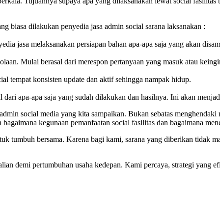
 berkala. Tujuannya supaya apa yang dilaksanakan lewat social fasilita
g biasa dilakukan penyedia jasa admin social sarana laksanakan :
enyedia jasa melaksanakan persiapan bahan apa-apa saja yang akan disa
olaan. Mulai berasal dari merespon pertanyaan yang masuk atau keingin
ial tempat konsisten update dan aktif sehingga nampak hidup.
l dari apa-apa saja yang sudah dilakukan dan hasilnya. Ini akan menjadi
 admin social media yang kita sampaikan. Bukan sebatas menghendaki 
ah bagaimana kegunaan pemanfaatan social fasilitas dan bagaimana mene
tuk tumbuh bersama. Karena bagi kami, sarana yang diberikan tidak ma
kalian demi pertumbuhan usaha kedepan. Kami percaya, strategi yang e