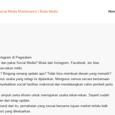
Ho
nstagram di Pagaralam
al dan pakai Social Media? Mulai dari Instagram, Facebook, etc bias
n-rekan miliki.
ri? Bingung senang update apa? Tidak bisa membuat desain yang menarik?
rus usaha yang selagi ini dijalankan. Mengurus semua secara bersamaan
nyebabkan social fasilitas maksimal dan mendatangkan calon pembeli perlu
an ampuh serta efisien untuk memajukan usaha rekan-rekan. Seperti sudah
en dan tetap update.
asal dari itu, pemakaian yang sesuai bersama tujuan market terlalu baik
ost yang dikeluarkan.