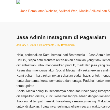
Jasa Admin Instagram di Pagaralam
/
/
January 4, 2020
0 Comments
by
Bratamedia
Halo, perkenalkan Kami berasal dari Bratamedia – Jasa Admin I
Hari ini, siapa satu diantara rekan-rekan sekalian yang tidak ken
dimanfaatkan untuk mengenalkan produk, merk dan jasa yang reka
Kesusahan mengurus akun Social Media milik rekan-rekan sendi
Kami paham, kala rekan-rekan sekalian sudah habis untuk mengu
tentu akan amat kuras sementara dan tenaga. Padahal, untuk me
tetap update.
Social Media selagi ini sebenarnya salah satu tools yang lumay
disampaikan diatas, kunci keberhasilannya adaah dengan konsist
Tiap social tempat memiliki karakternya masing-masing. Maka ber
untuk dilakukan. Tujuannya, sehingga efisien secara waktu dan c