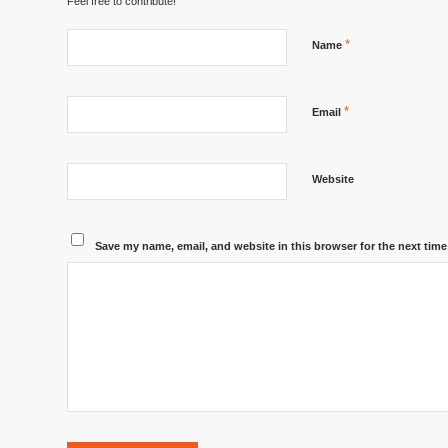
Feel free to contribute!
*
Name
*
Email
Website
Save my name, email, and website in this browser for the next tim