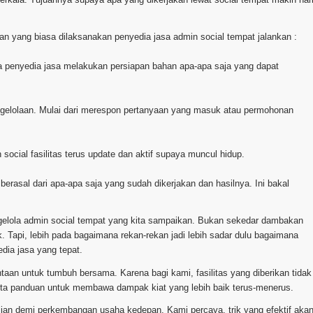
n yang biasa dilaksanakan penyedia jasa admin social tempat jalankan :
nya penyedia jasa melakukan persiapan bahan apa-apa saja yang dapat
ngelolaan. Mulai dari merespon pertanyaan yang masuk atau permohonan
social fasilitas terus update dan aktif supaya muncul hidup.
berasal dari apa-apa saja yang sudah dikerjakan dan hasilnya. Ini bakal
gelola admin social tempat yang kita sampaikan. Bukan sekedar dambakan
k. Tapi, lebih pada bagaimana rekan-rekan jadi lebih sadar dulu bagaimana
ia jasa yang tepat.
aan untuk tumbuh bersama. Karena bagi kami, fasilitas yang diberikan tidak
rta panduan untuk membawa dampak kiat yang lebih baik terus-menerus.
kalian demi perkembangan usaha kedepan. Kami percaya, trik yang efektif aka