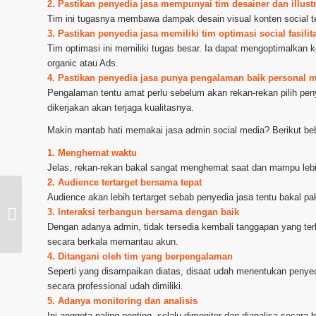
2. Pastikan penyedia jasa mempunyai tim desainer dan illus
Tim ini tugasnya membawa dampak desain visual konten social te
3. Pastikan penyedia jasa memiliki tim optimasi social fasili
Tim optimasi ini memiliki tugas besar. Ia dapat mengoptimalkan 
organic atau Ads.
4. Pastikan penyedia jasa punya pengalaman baik personal
Pengalaman tentu amat perlu sebelum akan rekan-rekan pilih pe
dikerjakan akan terjaga kualitasnya.
Makin mantab hati memakai jasa admin social media? Berikut beb
1. Menghemat waktu
Jelas, rekan-rekan bakal sangat menghemat saat dan mampu lebi
2. Audience tertarget bersama tepat
Audience akan lebih tertarget sebab penyedia jasa tentu bakal pak
Layanan Admin Social Media di
3. Interaksi terbangun bersama dengan baik
Cimahi
Dengan adanya admin, tidak tersedia kembali tanggapan yang ter
secara berkala memantau akun.
4. Ditangani oleh tim yang berpengalaman
Seperti yang disampaikan diatas, disaat udah menentukan penye
secara professional udah dimiliki.
5. Adanya monitoring dan analisis
Ini anggota paling penting, selalu dimonitor dan dianalisa secara