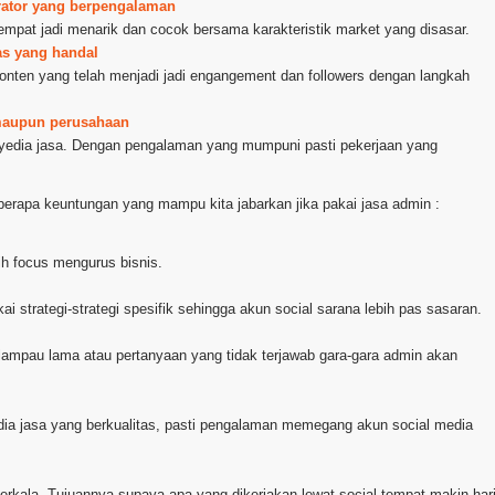
trator yang berpengalaman
mpat jadi menarik dan cocok bersama karakteristik market yang disasar.
tas yang handal
konten yang telah menjadi jadi engangement dan followers dengan langkah
 maupun perusahaan
nyedia jasa. Dengan pengalaman yang mumpuni pasti pekerjaan yang
erapa keuntungan yang mampu kita jabarkan jika pakai jasa admin :
h focus mengurus bisnis.
ai strategi-strategi spesifik sehingga akun social sarana lebih pas sasaran.
lampau lama atau pertanyaan yang tidak terjawab gara-gara admin akan
dia jasa yang berkualitas, pasti pengalaman memegang akun social media
 berkala. Tujuannya supaya apa yang dikerjakan lewat social tempat makin har