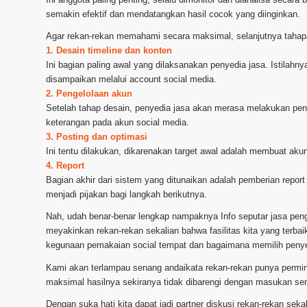
semakin efektif dan mendatangkan hasil cocok yang diinginkan.
Agar rekan-rekan memahami secara maksimal, selanjutnya tahapa
1. Desain timeline dan konten
Ini bagian paling awal yang dilaksanakan penyedia jasa. Istilah
disampaikan melalui account social media.
2. Pengelolaan akun
Setelah tahap desain, penyedia jasa akan merasa melakukan pe
keterangan pada akun social media.
3. Posting dan optimasi
Ini tentu dilakukan, dikarenakan target awal adalah membuat akun 
4. Report
Bagian akhir dari sistem yang ditunaikan adalah pemberian report 
menjadi pijakan bagi langkah berikutnya.
Nah, udah benar-benar lengkap nampaknya Info seputar jasa pen
meyakinkan rekan-rekan sekalian bahwa fasilitas kita yang terbai
kegunaan pemakaian social tempat dan bagaimana memilih penyed
Kami akan terlampau senang andaikata rekan-rekan punya permint
maksimal hasilnya sekiranya tidak dibarengi dengan masukan se
Dengan suka hati kita dapat jadi partner diskusi rekan-rekan se