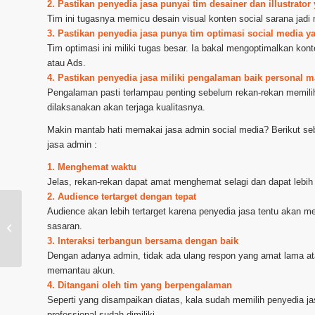
2. Pastikan penyedia jasa punyai tim desainer dan illustrat
Tim ini tugasnya memicu desain visual konten social sarana jadi
3. Pastikan penyedia jasa punya tim optimasi social media y
Tim optimasi ini miliki tugas besar. Ia bakal mengoptimalkan kon
atau Ads.
4. Pastikan penyedia jasa miliki pengalaman baik personal
Pengalaman pasti terlampau penting sebelum rekan-rekan memil
dilaksanakan akan terjaga kualitasnya.
Makin mantab hati memakai jasa admin social media? Berikut 
jasa admin :
1. Menghemat waktu
Jelas, rekan-rekan dapat amat menghemat selagi dan dapat lebih
2. Audience tertarget dengan tepat
Audience akan lebih tertarget karena penyedia jasa tentu akan me
Layanan Admin Instagram daerah
sasaran.
Banjarbaru
3. Interaksi terbangun bersama dengan baik
Dengan adanya admin, tidak ada ulang respon yang amat lama ata
memantau akun.
4. Ditangani oleh tim yang berpengalaman
Seperti yang disampaikan diatas, kala sudah memilih penyedia j
professional sudah dimiliki.