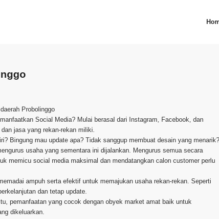
Ho
inggo
 daerah Probolinggo
an manfaatkan Social Media? Mulai berasal dari Instagram, Facebook, dan
an jasa yang rekan-rekan miliki.
iri? Bingung mau update apa? Tidak sanggup membuat desain yang menarik
mengurus usaha yang sementara ini dijalankan. Mengurus semua secara
untuk memicu social media maksimal dan mendatangkan calon customer perlu
 memadai ampuh serta efektif untuk memajukan usaha rekan-rekan. Seperti
erkelanjutan dan tetap update.
 itu, pemanfaatan yang cocok dengan obyek market amat baik untuk
ang dikeluarkan.