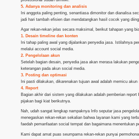
5. Adanya monitoring dan analisis
Ini anggota paling penting, senantiasa dimonitor dan dianalisa s
jadi hari tambah efisien dan mendatangkan hasil cocok yang diing
Agar rekan-rekan jelas secara maksimal, berikut tahapan yang bi
1. Desain timeline dan konten
Ini tahap paling awal yang dijalankan penyedia jasa. Istilahnya 
melalui account social media.
2. Pengelolaan akun
Setelah bagian desain, penyedia jasa akan merasa lakukan peng
keterangan pada akun social media.
3. Posting dan optimasi
Ini pasti dilakukan, dikarenakan tujuan awal adalah memicu akun s
4. Report
Bagian akhir dari sistem yang dilakukan adalah pemberian report b
pijakan bagi kiat berikutnya.
Nah, udah sangat lengkap nampaknya Info seputar jasa pengelo
menegaskan rekan-rekan sekalian bahwa layanan kami yang terbai
faedah pemanfaatan social tempat dan bagaimana menentukan pe
Kami dapat amat puas seumpama rekan-rekan punyai permohonan u