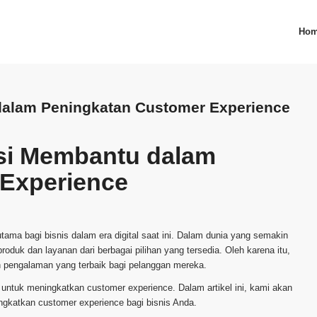
Ho
alam Peningkatan Customer Experience
si
Membantu dalam
Experience
tama bagi bisnis dalam era digital saat ini. Dalam dunia yang semakin
duk dan layanan dari berbagai pilihan yang tersedia. Oleh karena itu,
 pengalaman yang terbaik bagi pelanggan mereka.
n untuk meningkatkan customer experience. Dalam artikel ini, kami akan
katkan customer experience bagi bisnis Anda.