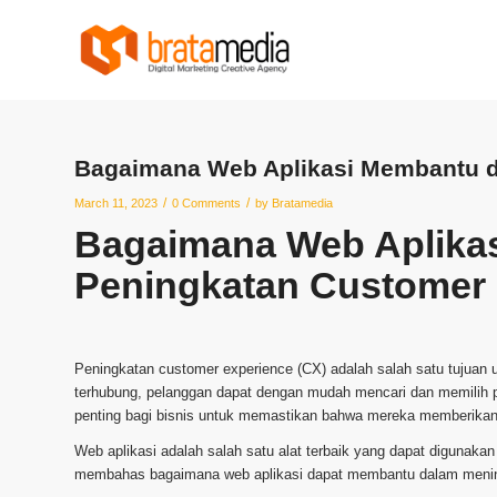
Bagaimana Web Aplikasi Membantu d
/
/
March 11, 2023
0 Comments
by
Bratamedia
Bagaimana
Web Aplika
Peningkatan Customer 
Peningkatan customer experience (CX) adalah salah satu tujuan u
terhubung, pelanggan dapat dengan mudah mencari dan memilih pro
penting bagi bisnis untuk memastikan bahwa mereka memberikan
Web aplikasi adalah salah satu alat terbaik yang dapat digunaka
membahas bagaimana web aplikasi dapat membantu dalam mening