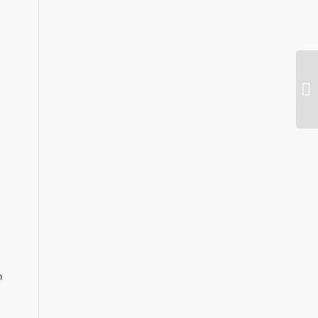
Pe
Ap
h