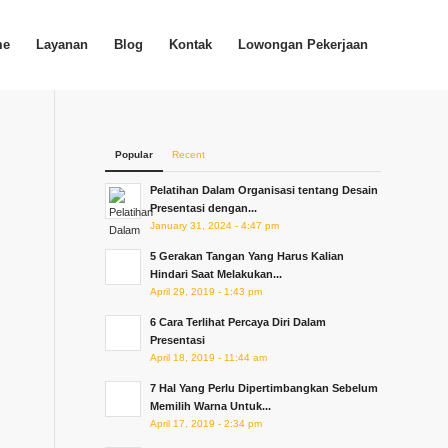
me
Layanan
Blog
Kontak
Lowongan Pekerjaan
Popular
Recent
Pelatihan Dalam Organisasi tentang Desain
Presentasi dengan...
January 31, 2024 - 4:47 pm
5 Gerakan Tangan Yang Harus Kalian
Hindari Saat Melakukan...
April 29, 2019 - 1:43 pm
6 Cara Terlihat Percaya Diri Dalam
Presentasi
April 18, 2019 - 11:44 am
7 Hal Yang Perlu Dipertimbangkan Sebelum
Memilih Warna Untuk...
April 17, 2019 - 2:34 pm