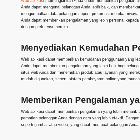
Web aplikasi
memungkinkan Anda untuk memberikan pengalaman ya
Anda dapat mengenal pelanggan Anda lebih baik, dan memberikan
mengumpulkan data pelanggan seperti preferensi mereka, riwayat 
Anda dapat memberikan pengalaman yang lebih personal kepada 
dengan preferensi mereka.
Menyediakan Kemudahan P
Web aplikasi dapat memberikan kemudahan penggunaan yang lebih b
Anda dapat memberikan pengalaman yang lebih baik bagi pelang
situs web Anda dan menemukan produk atau layanan yang mereka bu
mudah digunakan, seperti sistem pembayaran online yang mudah 
Memberikan Pengalaman ya
Web aplikasi dapat memberikan pengalaman yang lebih menarik ba
perhatian pelanggan Anda dengan cara yang lebih efektif. Dengan
seperti gambar atau video, yang dapat membuat pelanggan Anda l