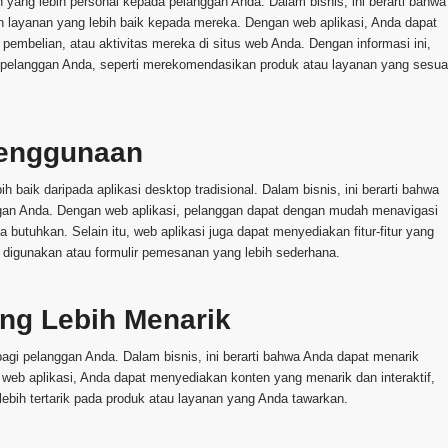
ng lebih personal kepada pelanggan Anda. Dalam bisnis, ini berarti bahwa
 layanan yang lebih baik kepada mereka. Dengan web aplikasi, Anda dapat
pembelian, atau aktivitas mereka di situs web Anda. Dengan informasi ini,
pelanggan Anda, seperti merekomendasikan produk atau layanan yang sesua
enggunaan
aik daripada aplikasi desktop tradisional. Dalam bisnis, ini berarti bahwa
gan Anda. Dengan web aplikasi, pelanggan dapat dengan mudah menavigasi
tuhkan. Selain itu, web aplikasi juga dapat menyediakan fitur-fitur yang
digunakan atau formulir pemesanan yang lebih sederhana.
ng Lebih Menarik
gi pelanggan Anda. Dalam bisnis, ini berarti bahwa Anda dapat menarik
 web aplikasi, Anda dapat menyediakan konten yang menarik dan interaktif,
ebih tertarik pada produk atau layanan yang Anda tawarkan.