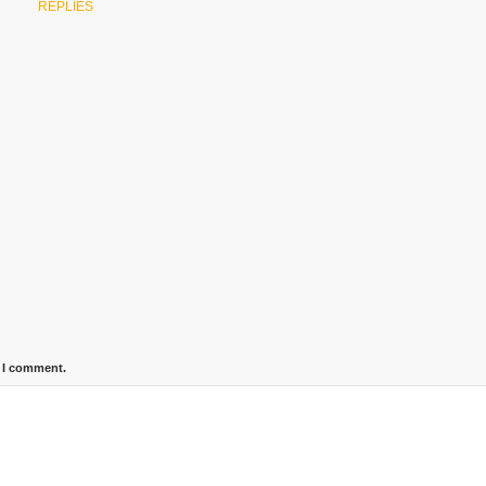
REPLIES
e I comment.