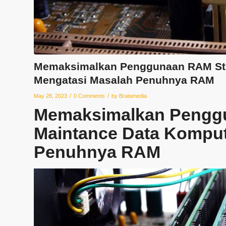
Memaksimalkan Penggunaan RAM Str
Mengatasi Masalah Penuhnya RAM
/
/
May 28, 2023
0 Comments
by
Bratamedia
Memaksimalkan Penggu
Maintance Data Komput
Penuhnya RAM