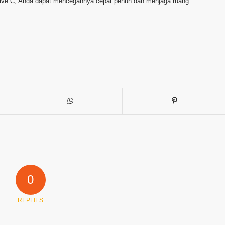
rive C, Anda dapat mencegahnya cepat penuh dan menjaga ruang
0
REPLIES