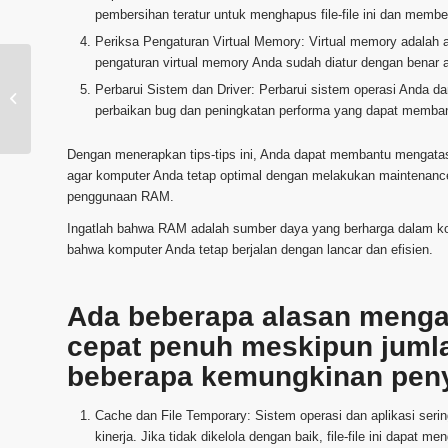
pembersihan teratur untuk menghapus file-file ini dan mem
Periksa Pengaturan Virtual Memory: Virtual memory adalah 
pengaturan virtual memory Anda sudah diatur dengan bena
Memaksimalkan
Perbarui Sistem dan Driver: Perbarui sistem operasi Anda da
Efisiensi dan Keandalan
perbaikan bug dan peningkatan performa yang dapat memb
dengan Jasa
Maintanance
Berkualitas
Dengan menerapkan tips-tips ini, Anda dapat membantu mengat
agar komputer Anda tetap optimal dengan melakukan maintenance 
penggunaan RAM.
Ingatlah bahwa RAM adalah sumber daya yang berharga dalam k
bahwa komputer Anda tetap berjalan dengan lancar dan efisien.
Ada beberapa alasan mengap
cepat penuh meskipun jumlah 
beberapa kemungkinan pen
Cache dan File Temporary: Sistem operasi dan aplikasi seri
kinerja. Jika tidak dikelola dengan baik, file-file ini dapa