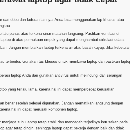
tur dari debu dan kotoran lainnya. Anda bisa menggunakan lap khusus atau
angkau.
rlalu panas atau terkena sinar matahari langsung. Pastikan ventilasi di
n laptop di atas permukaan empuk yang dapat menghambat sirkulasi udara.
aban. Jangan membiarkan laptop terkena air atau basah kuyup. Jika kebetula
h atau terbentur. Gunakan tas khusus untuk membawa laptop dan pastikan lapto
operasi laptop Anda dan gunakan antivirus untuk melindungi dari serangan
top yang terlalu lama, karena hal ini dapat mempercepat kerusakan
gan benar setelah selesai digunakan. Jangan mematikan langsung dengan
arena hal ini dapat merusak komponen laptop.
k menjaga suhu laptop tetap stabil dan mencegah terjadinya kerusakan pada
p agar tetap dingin, sehingga laptop dapat bekerja dengan baik dan tidak