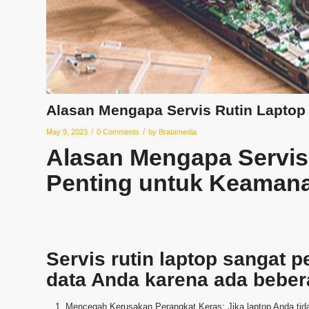
Alasan Mengapa Servis Rutin Laptop
/
/
May 9, 2023
0 Comments
by
Bratamedia
Alasan Mengapa Servis
Penting untuk Keaman
Servis rutin laptop sangat
data Anda karena ada beber
Mencegah Kerusakan Perangkat Keras: Jika laptop Anda tida