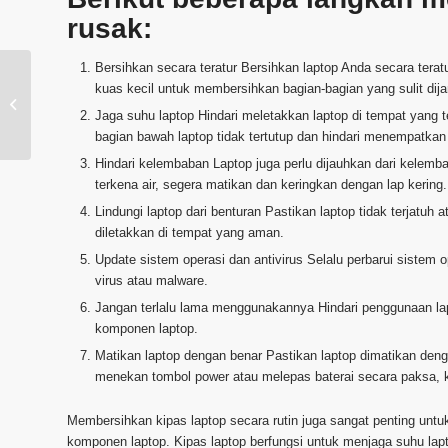
rusak:
Bersihkan secara teratur Bersihkan laptop Anda secara tera
Bagaimana Servis Rutin
kuas kecil untuk membersihkan bagian-bagian yang sulit dij
Laptop Membantu
Jaga suhu laptop Hindari meletakkan laptop di tempat yang te
Memperpanjang Umur
bagian bawah laptop tidak tertutup dan hindari menempatka
Laptop Anda
Hindari kelembaban Laptop juga perlu dijauhkan dari kelemb
terkena air, segera matikan dan keringkan dengan lap kering.
Lindungi laptop dari benturan Pastikan laptop tidak terjatu
diletakkan di tempat yang aman.
Update sistem operasi dan antivirus Selalu perbarui sistem 
virus atau malware.
Jangan terlalu lama menggunakannya Hindari penggunaan lap
komponen laptop.
Matikan laptop dengan benar Pastikan laptop dimatikan den
menekan tombol power atau melepas baterai secara paksa, k
Membersihkan kipas laptop secara rutin juga sangat penting untu
komponen laptop. Kipas laptop berfungsi untuk menjaga suhu lapto